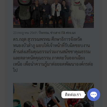
6 กุมภาพันธ์ 2569 /
ข่าวสาร ITA ศธจ.นภ
สำนักงานศึกษาธิการจังหวัดหนองบัวลำภู ร่วม
เดินขบวนรณรงค์สัปดาห์ประชาธิปไตยในสถาน
ศึกษา เพื่อให้ประชาชนออกไปใช้สิทธิเลือกตั้ง
ในพื้นที่ อ.นากลาง จ.หนองบัวลำภู